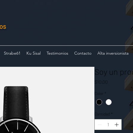
ios
Strabe61
Ku Sisal
Testimonios
Contacto
Alta inversionista
Soy un pro
Precio
$10.00
Color
*
Cantidad
*