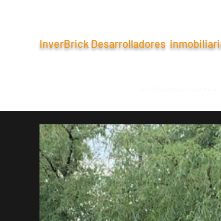
InverBrick Desarrolladores inmobiliar
Inicio
Bentwater Bermuda
Los Mezquites residencial