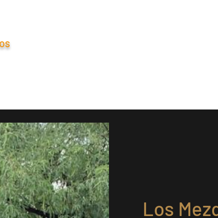
ios
Strabe61
Ku Sisal
Testimonios
Contacto
Alta inversionista
Los Mezq