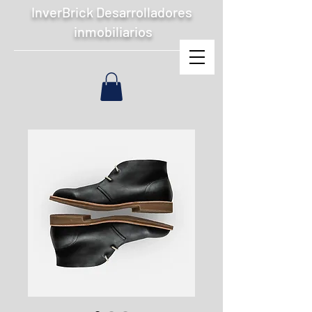
InverBrick Desarrolladores
inmobiliarios